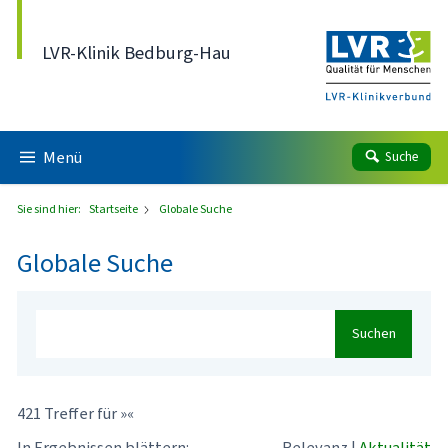
Direkt zum Inhalt
LVR-Klinik Bedburg-Hau
Menü
Suche
Sie sind hier:
Startseite
Globale Suche
Globale Suche
Suchen
421 Treffer für »«
In Ergebnissen blättern:
Relevanz
|
Aktualität