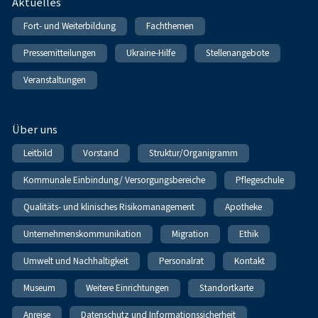
Fußnavigation
Aktuelles
Fort- und Weiterbildung
Fachthemen
Pressemitteilungen
Ukraine-Hilfe
Stellenangebote
Veranstaltungen
Über uns
Leitbild
Vorstand
Struktur/Organigramm
Kommunale Einbindung/ Versorgungsbereiche
Pflegeschule
Qualitäts- und klinisches Risikomanagement
Apotheke
Unternehmenskommunikation
Migration
Ethik
Umwelt und Nachhaltigkeit
Personalrat
Kontakt
Museum
Weitere Einrichtungen
Standortkarte
Anreise
Datenschutz und Informationssicherheit