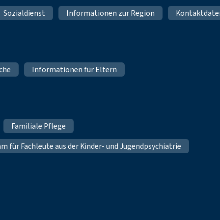
Sozialdienst
Informationen zur Region
Kontaktdate
iche
Informationen für Eltern
Familiale Pflege
für Fachleute aus der Kinder- und Jugendpsychiatrie