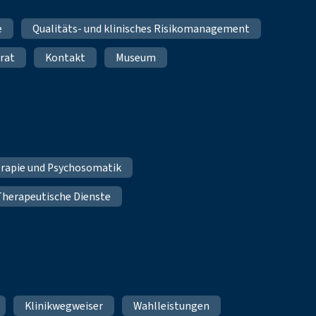
e
Qualitäts- und klinisches Risikomanagement
rat
Kontakt
Museum
erapie und Psychosomatik
Therapeutische Dienste
Klinikwegweiser
Wahlleistungen