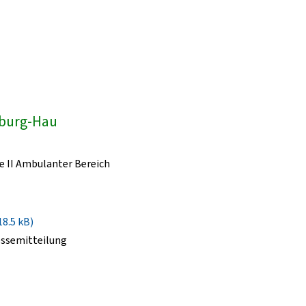
dburg-Hau
e II Ambulanter Bereich
18.5 kB)
essemitteilung