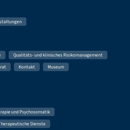
staltungen
e
Qualitäts- und klinisches Risikomanagement
rat
Kontakt
Museum
erapie und Psychosomatik
Therapeutische Dienste