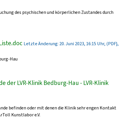
uchung des psychischen und körperlichen Zustandes durch
Liste.doc
Letzte Änderung: 20. Juni 2023, 16:15 Uhr, (PDF},
dburg-Hau
e der LVR-Klinik Bedburg-Hau - LVR-Klinik
lände befinden oder mit denen die Klinik sehr engen Kontakt
ArToll Kunstlabor e.V.