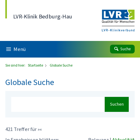
Direkt zum Inhalt
LVR-Klinik Bedburg-Hau
Menü
Suche
Sie sind hier:
Startseite
Globale Suche
Globale Suche
Suchen
421 Treffer für »«
In Ergebnissen blättern:
Relevanz
|
Aktualität