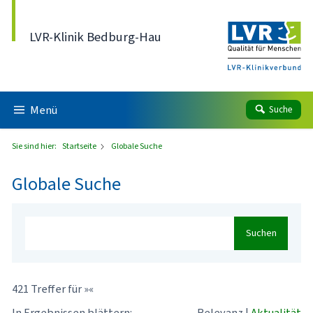
Direkt zum Inhalt
LVR-Klinik Bedburg-Hau
Menü
Suche
Sie sind hier:
Startseite
Globale Suche
Globale Suche
Suchen
421 Treffer für »«
In Ergebnissen blättern:
Relevanz
|
Aktualität