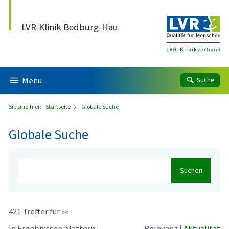
Direkt zum Inhalt
LVR-Klinik Bedburg-Hau
Menü
Suche
Sie sind hier:
Startseite
Globale Suche
Globale Suche
Suchen
421 Treffer für »«
In Ergebnissen blättern:
Relevanz
|
Aktualität