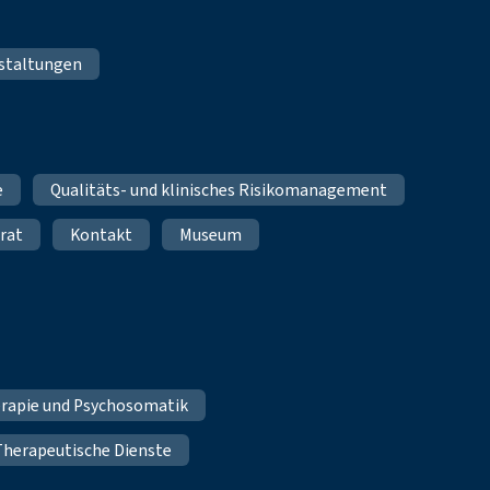
staltungen
e
Qualitäts- und klinisches Risikomanagement
rat
Kontakt
Museum
erapie und Psychosomatik
Therapeutische Dienste