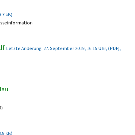
6.7 kB)
esseinformation
df
Letzte Änderung: 27. September 2019, 16:15 Uhr, (PDF},
-Hau
B)
4.9 kB)