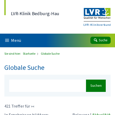
Direkt zum Inhalt
LVR-Klinik Bedburg-Hau
Menü
Suche
Sie sind hier:
Startseite
Globale Suche
Globale Suche
Suchen
421 Treffer für »«
In Ergebnissen blättern:
Relevanz
|
Aktualität