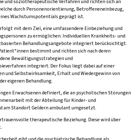
e und soziotherapeutische Verfahren und richten sich an
 welche durch Personenorientierung, Betroffeneneinbezug,
ines Wachstumspotentials geprägt ist.
erfolgt mit dem Ziel, eine umfassendere Einbeziehung und
ugspersonen zu ermöglichen. Individuellen Krankheits-​ und
zbasierten Behandlungsangebote integriert berücksichtigt.
Patient*innen bestimmt und richten sich nach deren
ndene Bewältigungsstrategien und
verfahren integriert. Der Fokus liegt dabei auf einer
cen und Selbstwirksamkeit, Erhalt und Wiedergewinn von
der eigenen Behandlung.
ungen Erwachsenen definiert, die an psychotischen Störungen
mmenarbeit mit der Abteilung für Kinder- und
ird am Standort Geldern ambulant umgesetzt.
rtrauensvolle therapeutische Beziehung. Diese wird über
.
cherheit gibt und die psychiatrische Behandlung als