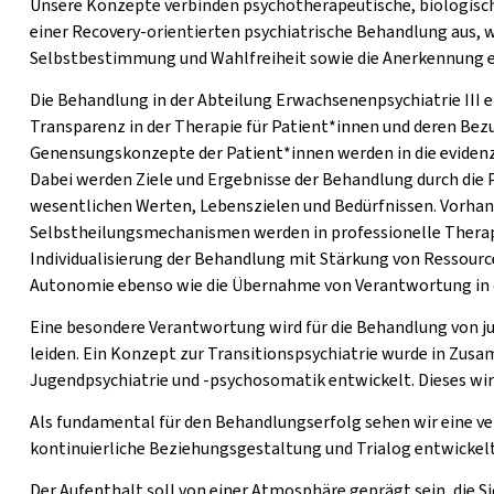
Unsere Konzepte verbinden psychotherapeutische, biologisch
einer Recovery-​orientierten psychiatrische Behandlung aus,
Selbstbestimmung und Wahlfreiheit sowie die Anerkennung e
Die Behandlung in der Abteilung Erwachsenenpsychiatrie III 
Transparenz in der Therapie für Patient*innen und deren Bez
Genensungskonzepte der Patient*innen werden in die eviden
Dabei werden Ziele und Ergebnisse der Behandlung durch die 
wesentlichen Werten, Lebenszielen und Bedürfnissen. Vorha
Selbstheilungsmechanismen werden in professionelle Therapie
Individualisierung der Behandlung mit Stärkung von Ressour
Autonomie ebenso wie die Übernahme von Verantwortung in 
Eine besondere Verantwortung wird für die Behandlung von j
leiden. Ein Konzept zur Transitionspsychiatrie wurde in Zusa
Jugendpsychiatrie und -psychosomatik entwickelt. Dieses w
Als fundamental für den Behandlungserfolg sehen wir eine ve
kontinuierliche Beziehungsgestaltung und Trialog entwickelt
Der Aufenthalt soll von einer Atmosphäre geprägt sein, die Si