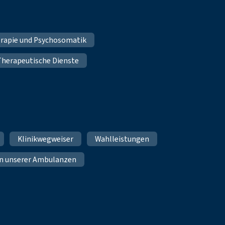
erapie und Psychosomatik
Therapeutische Dienste
Klinikwegweiser
Wahlleistungen
n unserer Ambulanzen