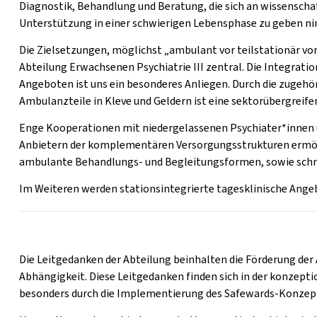
Diagnostik, Behandlung und Beratung, die sich an wissenscha
Unterstützung in einer schwierigen Lebensphase zu geben nim
Die Zielsetzungen, möglichst „ambulant vor teilstationär vo
Abteilung Erwachsenen Psychiatrie III zentral. Die Integrati
Angeboten ist uns ein besonderes Anliegen. Durch die zugehör
Ambulanzteile in Kleve und Geldern ist eine sektorübergrei
Enge Kooperationen mit niedergelassenen Psychiater*innen 
Anbietern der komplementären Versorgungsstrukturen ermög
ambulante Behandlungs- und Begleitungsformen, sowie schnell
Im Weiteren werden stationsintegrierte tagesklinische Ange
Die Leitgedanken der Abteilung beinhalten die Förderung de
Abhängigkeit. Diese Leitgedanken finden sich in der konzept
besonders durch die Implementierung des Safewards-Konzep