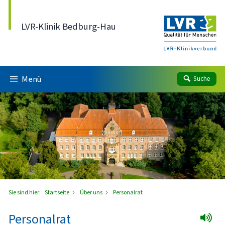
Direkt zum Inhalt
LVR-Klinik Bedburg-Hau
Menü
Suche
Sie sind hier:
Startseite
Über uns
Personalrat
Personalrat