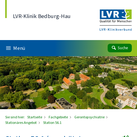
Direkt zum Inhalt
LVR-Klinik Bedburg-Hau
Menü
Suche
Sie sind hier:
Startseite
Fachgebiete
Gerontopsychiatrie
Stationäres Angebot
Station 56.1