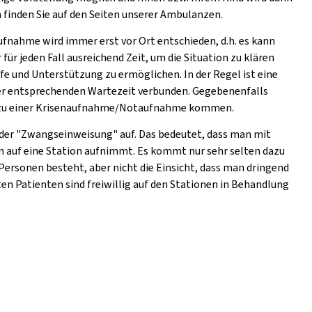
finden Sie auf den Seiten unserer Ambulanzen.
ufnahme wird immer erst vor Ort entschieden, d.h. es kann
ür jeden Fall ausreichend Zeit, um die Situation zu klären
e und Unterstützung zu ermöglichen. In der Regel ist eine
iner entsprechenden Wartezeit verbunden. Gegebenenfalls
ag zu einer Krisenaufnahme/Notaufnahme kommen.
 der "Zwangseinweisung" auf. Das bedeutet, dass man mit
n auf eine Station aufnimmt. Es kommt nur sehr selten dazu
 Personen besteht, aber nicht die Einsicht, dass man dringend
sten Patienten sind freiwillig auf den Stationen in Behandlung