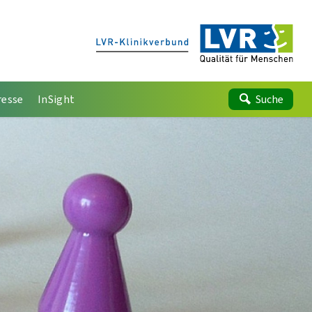
resse
InSight
Suche