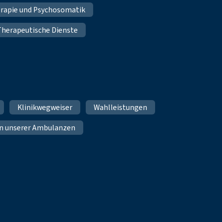
erapie und Psychosomatik
Therapeutische Dienste
Klinikwegweiser
Wahlleistungen
n unserer Ambulanzen