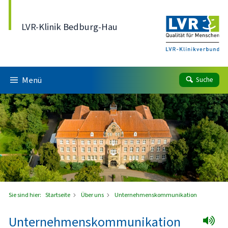
Direkt zum Inhalt
LVR-Klinik Bedburg-Hau
Menü
Suche
Sie sind hier:
Startseite
Über uns
Unternehmenskommunikation
Unternehmenskommunikation