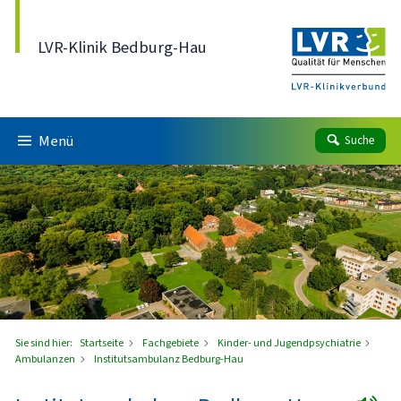
Direkt zum Inhalt
LVR-Klinik Bedburg-Hau
Menü
Suche
Sie sind hier:
Startseite
Fachgebiete
Kinder- und Jugendpsychiatrie
Ambulanzen
Institutsambulanz Bedburg-Hau