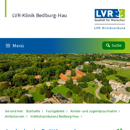
Direkt zum Inhalt
LVR-Klinik Bedburg-Hau
Menü
Suche
Sie sind hier:
Startseite
Fachgebiete
Kinder- und Jugendpsychiatrie
Ambulanzen
Institutsambulanz Bedburg-Hau