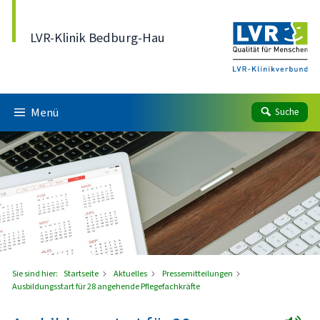
Direkt zum Inhalt
LVR-Klinik Bedburg-Hau
Menü
Suche
Sie sind hier:
Startseite
Aktuelles
Pressemitteilungen
Ausbildungsstart für 28 angehende Pflegefachkräfte