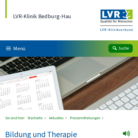
Direkt zum Inhalt
LVR-Klinik Bedburg-Hau
Menü
Suche
Sie sind hier:
Startseite
Aktuelles
Pressemitteilungen
Bildung und Therapie