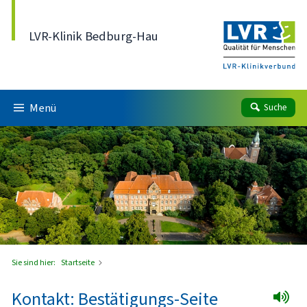
Direkt zum Inhalt
LVR-Klinik Bedburg-Hau
Menü
Suche
Sie sind hier:
Startseite
Kontakt: Bestätigungs-Seite