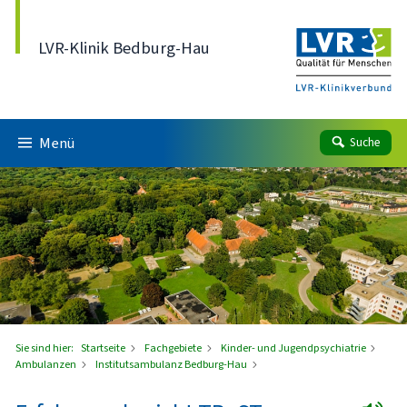
Direkt zum Inhalt
LVR-Klinik Bedburg-Hau
Menü
Suche
Sie sind hier:
Startseite
Fachgebiete
Kinder- und Jugendpsychiatrie
Ambulanzen
Institutsambulanz Bedburg-Hau