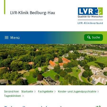
Direkt zum Inhalt
LVR-Klinik Bedburg-Hau
Menü
Suche
Sie sind hier:
Startseite
Fachgebiete
Kinder- und Jugendpsychiatrie
Tageskliniken