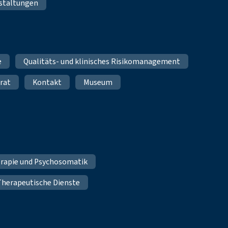
staltungen
e
Qualitäts- und klinisches Risikomanagement
rat
Kontakt
Museum
erapie und Psychosomatik
Therapeutische Dienste