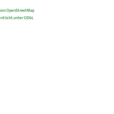
von OpenStreetMap
entlicht unter ODbL